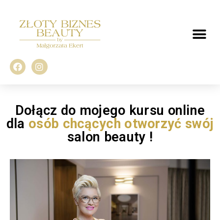
Dołącz do mojego kursu online
dla
osób chcących otworzyć swój
salon beauty !